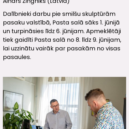
Ainars Zingniks (Latvia)
Dalībnieki darbu pie smilšu skulptūrām
pasaku valstībā, Pasta salā sāks 1. jūnijā
un turpināsies līdz 6. jūnijam. Apmeklētāji
tiek gaidīti Pasta salā no 8. līdz 9. jūnijam,
lai uzzinātu vairāk par pasakām no visas
pasaules.