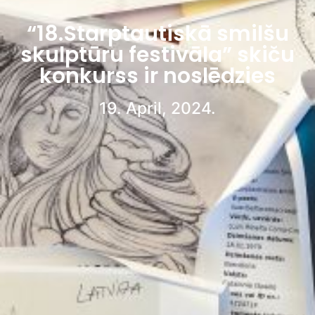
“18.Starptautiskā smilšu
skulptūru festivāla” skiču
konkurss ir noslēdzies
19. April, 2024.