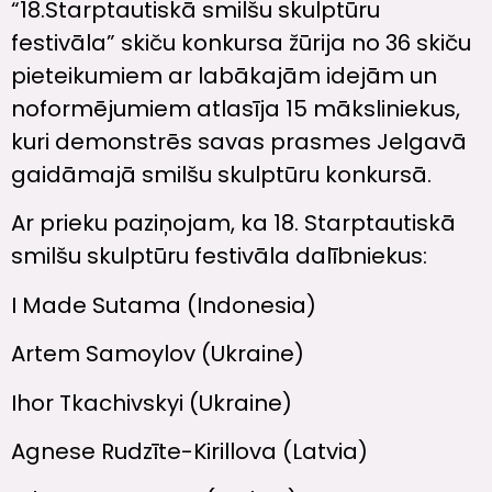
“18.Starptautiskā smilšu skulptūru
festivāla” skiču konkursa žūrija no 36 skiču
pieteikumiem ar labākajām idejām un
noformējumiem atlasīja 15 māksliniekus,
kuri demonstrēs savas prasmes Jelgavā
gaidāmajā smilšu skulptūru konkursā.
Ar prieku paziņojam, ka 18. Starptautiskā
smilšu skulptūru festivāla dalībniekus:
I Made Sutama (Indonesia)
Artem Samoylov (Ukraine)
Ihor Tkachivskyi (Ukraine)
Agnese Rudzīte-Kirillova (Latvia)