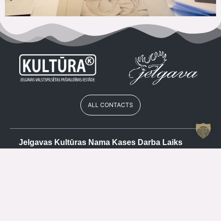
ALL CONTACTS
Jelgavas Kultūras Nama Kases Darba Laiks
Vasarā
Cash register
+371 63084679
Mo
CLOSED