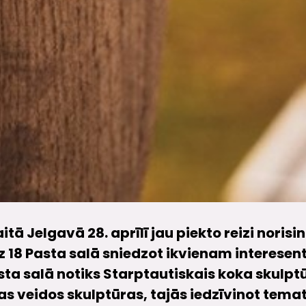
ā Jelgavā 28. aprīlī jau piekto reizi noris
dz 18 Pasta salā sniedzot ikvienam interesen
Pasta salā notiks Starptautiskais koka skulpt
uvas veidos skulptūras, tajās iedzīvinot tem