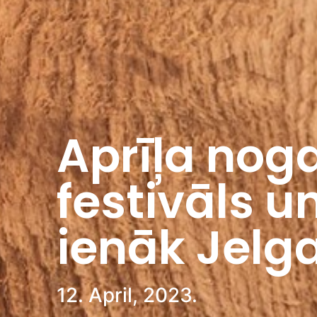
Aprīļa nog
festivāls 
ienāk Jelg
12. April, 2023.