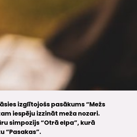
ināsies izglītojošs pasākums “Mežs
tam iespēju izzināt meža nozari.
ūru simpozijs “Otrā elpa”, kurā
atu “Pasakas”.