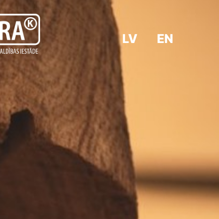
LV
EN