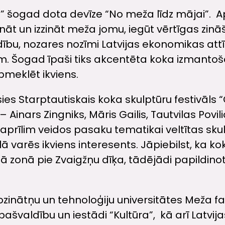
šogad dota devīze “No meža līdz mājai”. Apm
zināt un izzināt meža jomu, iegūt vērtīgas z
u, nozares nozīmi Latvijas ekonomikas attīs
ām. Šogad īpaši tiks akcentēta koka izmantoš
meklēt ikviens.
ies Starptautiskais koka skulptūru festivāls “
 – Ainars Zingniks, Māris Gailis, Tautvilas Pov
. aprīlim veidos pasaku tematikai veltītas sku
varēs ikviens interesents. Jāpiebilst, ka k
jā zonā pie Zvaigžņu dīķa, tādējādi papildinot
iozinātņu un tehnoloģiju universitātes Meža
s pašvaldību un iestādi “Kultūra”, kā arī Latv