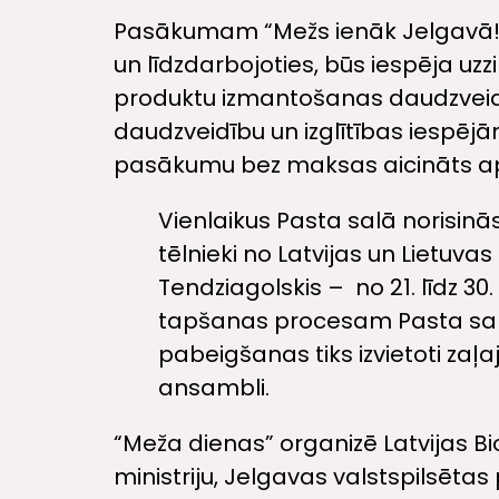
Pasākumam “Mežs ienāk Jelgavā!” 
un līdzdarbojoties, būs iespēja uz
produktu izmantošanas daudzveidīb
daudzveidību un izglītības iespēj
pasākumu bez maksas aicināts ap
Vienlaikus Pasta salā norisinās
tēlnieki no Latvijas un Lietuvas
Tendziagolskis – no 21. līdz 30
tapšanas procesam Pasta salā 
pabeigšanas tiks izvietoti zaļa
ansambli.
“Meža dienas” organizē Latvijas B
ministriju, Jelgavas valstspilsēta