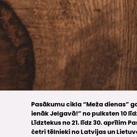
Pasākumu cikla “Meža dienas” gait
ienāk Jelgavā!” no pulksten 10 lī
Līdztekus no 21. līdz 30. aprīlim 
četri tēlnieki no Latvijas un Liet