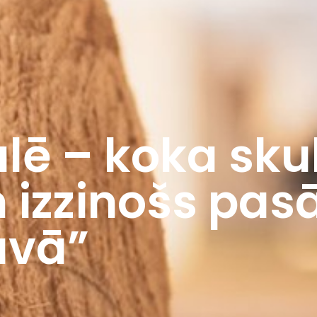
alē – koka sku
un izzinošs pa
avā”