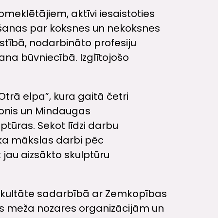
eklētājiem, aktīvi iesaistoties
ināšanas par koksnes un nekoksnes
tībā, nodarbināto profesiju
ana būvniecībā. Izglītojošo
Otrā elpa”, kura gaitā četri
ilionis un Mindaugas
lptūras. Sekot līdzi darbu
oka mākslas darbi pēc
 jau aizsākto skulptūru
 fakultāte sadarbībā ar Zemkopības
ijas meža nozares organizācijām un