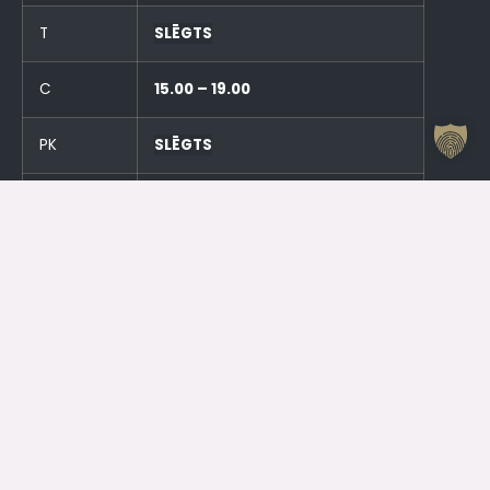
T
SLĒGTS
C
15.00 – 19.00
PK
SLĒGTS
S
SLĒGTS
SV
SLĒGTS
Un stundu pirms pasākumiem!
Otrdien (23.06.) SLĒGTS
Trešdien (24.06.) SLĒGTS
Kontakti