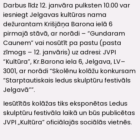
Darbus līdz 12. janvāra pulksten 10.00 var
iesniegt Jelgavas kultūras nama
dežurantam Krišjāņa Barona ielā 6
pirmajā stāvā, ar norādi – “Gundaram
Caunem” vai nosūtīt pa pastu (pasta
zīmogs – 12. janvāris) uz adresi: JVPI
“Kultūra”, Kr.Barona iela 6, Jelgava, LV–
3001, ar norādi “Skolēnu kolāžu konkursam
“Starptautiskais ledus skulptūru festivāls
Jelgavā””.
Iesūtītās kolāžas tiks eksponētas Ledus
skulptūru festivāla laikā un būs publicētas
JVPI „Kultūra” oficiālajās sociālās vietnēs.