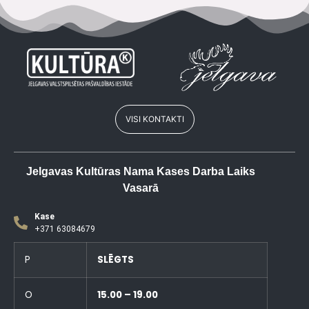
VISI KONTAKTI
Jelgavas Kultūras Nama Kases Darba Laiks
Vasarā
Kase
+371 63084679
P
SLĒGTS
O
15.00 – 19.00