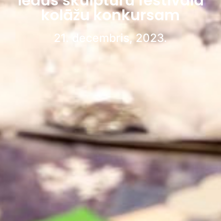
ledus skulptūru festivāla
kolāžu konkursam
21. decembris, 2023.