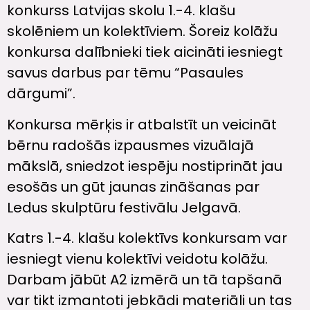
konkurss Latvijas skolu 1.-4. klašu
skolēniem un kolektīviem. Šoreiz kolāžu
konkursa dalībnieki tiek aicināti iesniegt
savus darbus par tēmu “Pasaules
dārgumi”.
Konkursa mērķis ir atbalstīt un veicināt
bērnu radošās izpausmes vizuālajā
mākslā, sniedzot iespēju nostiprināt jau
esošās un gūt jaunas zināšanas par
Ledus skulptūru festivālu Jelgavā.
Katrs 1.-4. klašu kolektīvs konkursam var
iesniegt vienu kolektīvi veidotu kolāžu.
Darbam jābūt A2 izmērā un tā tapšanā
var tikt izmantoti jebkādi materiāli un tas