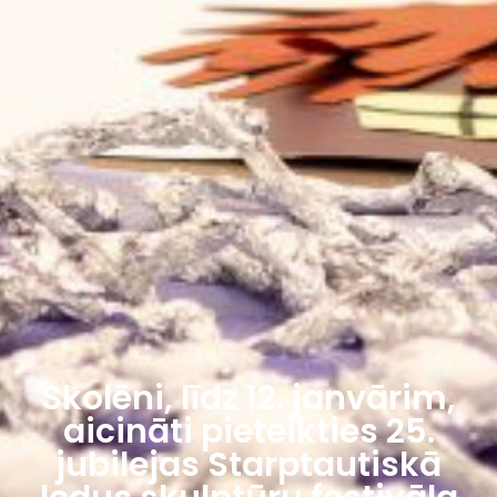
Skolēni, līdz 12. janvārim,
aicināti pieteikties 25.
jubilejas Starptautiskā