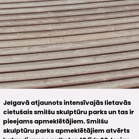
Jelgavā atjaunots intensīvajās lietavās
cietušais smilšu skulptūru parks un tas ir
pieejams apmeklētājiem. Smilšu
skulptūru parks apmeklētājiem atvērts