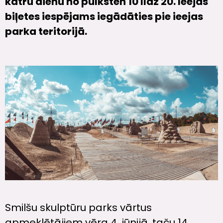
katru dienu no pulksten 10 līdz 20. Ieejas
biļetes iespējams iegādāties pie ieejas
parka teritorijā.
Smilšu skulptūru parks vārtus
apmeklētājiem vēra 4. jūnijā, taču 14.