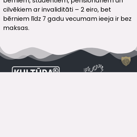
bērniem, studentiem, pensionāriem un
cilvēkiem ar invaliditāti – 2 eiro, bet
bērniem līdz 7 gadu vecumam ieeja ir bez
maksas.
VISI KONTAKTI
Jelgavas Kultūras Nama Kases Darba Laiks
Vasarā