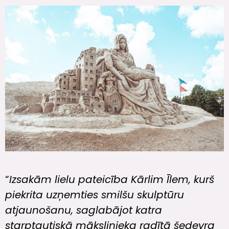
“
Izsakām lielu pateicība Kārlim Īlem, kurš
piekrita uzņemties smilšu skulptūru
atjaunošanu, saglabājot katra
starptautiskā mākslinieka radītā šedevra