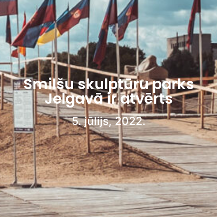
Smilšu skulptūru parks
Jelgavā ir atvērts
5. jūlijs, 2022.