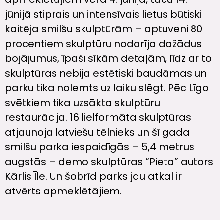
jūnijā stiprais un intensīvais lietus būtiski
kaitēja smilšu skulptūrām – aptuveni 80
procentiem skulptūru nodarīja dažādus
bojājumus, īpaši sīkām detaļām, līdz ar to
skulptūras nebija estētiski baudāmas un
parku tika nolemts uz laiku slēgt. Pēc Līgo
svētkiem tika uzsākta skulptūru
restaurācija. 16 lielformāta skulptūras
atjaunoja latviešu tēlnieks un šī gada
smilšu parka iespaidīgās – 5,4 metrus
augstās – demo skulptūras “Pieta” autors
Kārlis Īle. Un šobrīd parks jau atkal ir
atvērts apmeklētājiem.