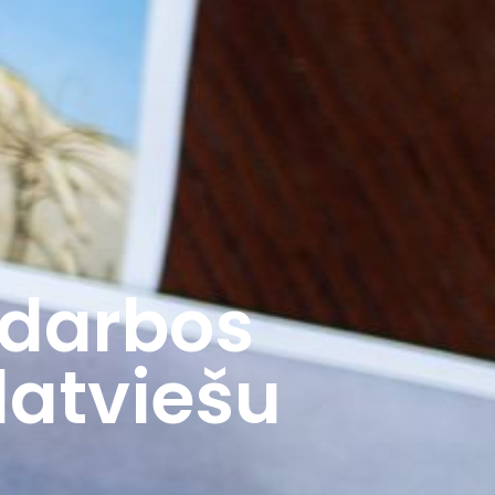
 darbos
latviešu