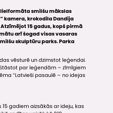
 lielformāta smilšu mākslas
” kamera, krokodila Dandija
. Atzīmējot 15 gadus, kopš pirmā
rmātu arī šogad visas vasaras
smilšu skulptūru parks. Parka
 pēdas vēsturē un dzimstot leģendai.
i. Stāstot par leģendām – zīmīgiem
ēma “Latvieši pasaulē – no idejas
s 15 gadiem aizsākās ar ideju, kas