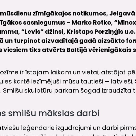
n mūsdienu zīmīgākajos notikumos, Jelgavā
nīgākos sasniegumus – Marko Rotko, “Minox
ma, “Levis” džinsi, Kristaps Porziņģis u.c
vā un turpinot aizvadītajā gadā aizsākto fo
viesiem tiks atvērts Baltijā vērienīgākais 
ka nozīme ir īstajam laikam un vietai, atstājot
les kartē iezīmējuši mūsu tautieši – latvieš
Smilšu skulptūru parkam šogad izraudzīta t
ps smilšu mākslas darbi
latviešu leģendārie izgudrojumi un darbi pirm