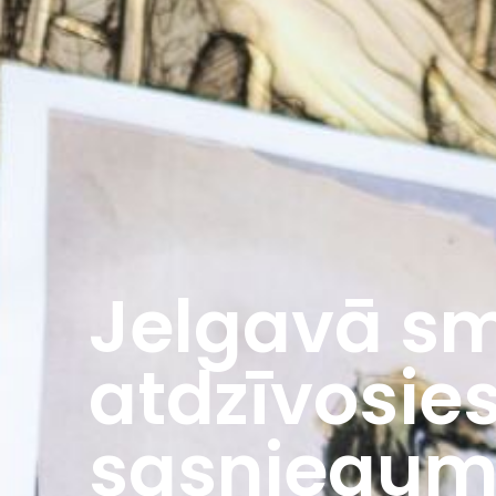
Jelgavā sm
atdzīvosie
sasniegum