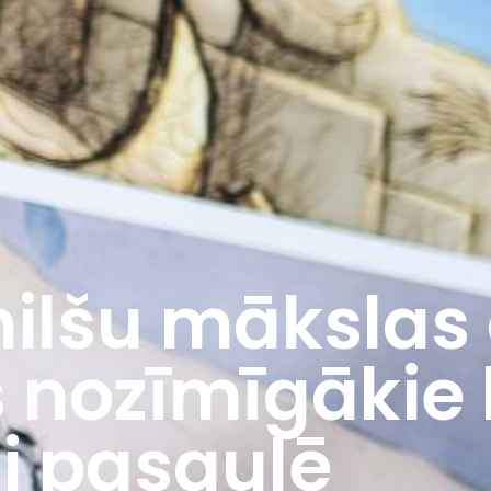
ilšu mākslas
s nozīmīgākie 
i pasaulē