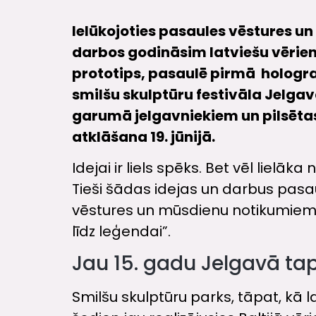
Ielūkojoties pasaules vēstures u
darbos godināsim latviešu vērie
prototips, pasaulē pirmā hologram
smilšu skulptūru festivāla Jelga
garumā jelgavniekiem un pilsētas 
atklāšana 19. jūnijā.
Idejai ir liels spēks. Bet vēl lielā
Tieši šādas idejas un darbus pasau
vēstures un mūsdienu notikumiem. 
līdz leģendai”.
Jau 15. gadu Jelgavā ta
Smilšu skulptūru parks, tāpat, kā 