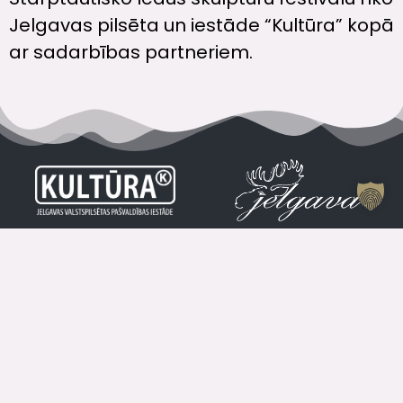
Jelgavas pilsēta un iestāde “Kultūra” kopā
ar sadarbības partneriem.
VISI KONTAKTI
Jelgavas Kultūras Nama Kases Darba Laiks
Vasarā
Kase
+371 63084679