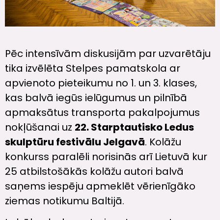
Pēc intensīvām diskusijām par uzvarētāju
tika izvēlēta Stelpes pamatskola ar
apvienoto pieteikumu no 1. un 3. klases,
kas balvā iegūs ielūgumus un pilnībā
apmaksātus transporta pakalpojumus
nokļūšanai uz
22. Starptautisko Ledus
skulptūru festivālu Jelgavā
. Kolāžu
konkurss paralēli norisinās arī Lietuvā kur
25 atbilstošākās kolāžu autori balvā
saņems iespēju apmeklēt vērienīgāko
ziemas notikumu Baltijā.