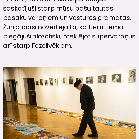
saskatījuši starp mūsu pašu tautas
pasaku varoņiem un vēstures grāmatās.
Žūrija īpaši novērtēja to, ka bērni tēmai
piegājuši filozofiski, meklējot supervaroņus
arī starp līdzcilvēkiem.