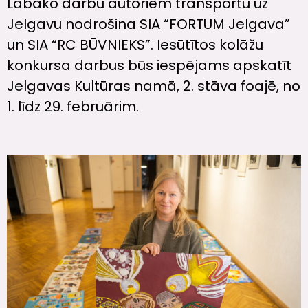
Labāko darbu autoriem transportu uz
Jelgavu nodrošina SIA “FORTUM Jelgava”
un SIA “RC BŪVNIEKS”. Iesūtītos kolāžu
konkursa darbus būs iespējams apskatīt
Jelgavas Kultūras namā, 2. stāva foajē, no
1. līdz 29. februārim.