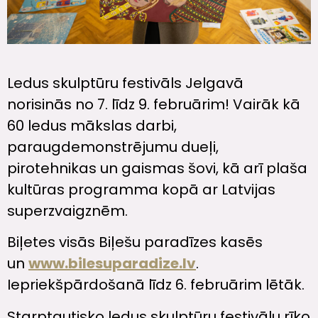
Ledus skulptūru festivāls Jelgavā
norisinās no 7. līdz 9. februārim! Vairāk kā
60 ledus mākslas darbi,
paraugdemonstrējumu dueļi,
pirotehnikas un gaismas šovi, kā arī plaša
kultūras programma kopā ar Latvijas
superzvaigznēm.
Biļetes visās Biļešu paradīzes kasēs
un
www.bilesuparadize.lv
.
Iepriekšpārdošanā līdz 6. februārim lētāk.
Starptautisko ledus skulptūru festivālu rīko