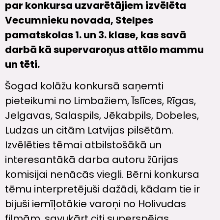
par konkursa uzvarētājiem izvēlēta
Vecumnieku novada, Stelpes
pamatskolas 1. un 3. klase, kas savā
darbā kā supervaroņus attēlo mammu
un tēti.
Šogad kolāžu konkursā saņemti
pieteikumi no Limbažiem, Īslīces, Rīgas,
Jelgavas, Salaspils, Jēkabpils, Dobeles,
Ludzas un citām Latvijas pilsētām.
Izvēlēties tēmai atbilstošākā un
interesantākā darba autoru žūrijas
komisijai nenācās viegli. Bērni konkursa
tēmu interpretējuši dažādi, kādam tie ir
bijuši iemīļotākie varoņi no Holivudas
filmām, savukārt citi superspējas