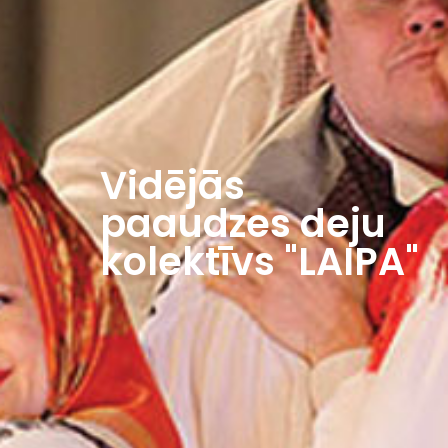
Vidējās
paaudzes deju
kolektīvs "LAIPA"