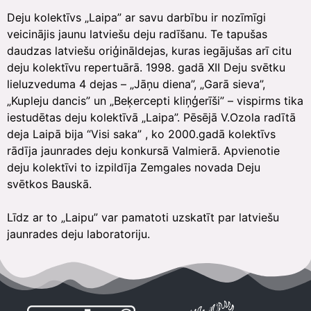
Deju kolektīvs „Laipa” ar savu darbību ir nozīmīgi
veicinājis jaunu latviešu deju radīšanu. Te tapušas
daudzas latviešu oriģināldejas, kuras iegājušas arī citu
deju kolektīvu repertuārā. 1998. gadā XII Deju svētku
lieluzveduma 4 dejas – „Jāņu diena”, „Garā sieva”,
„Kupleju dancis” un „Beķercepti kliņģerīši” – vispirms tika
iestudētas deju kolektīvā „Laipa”. Pēsējā V.Ozola radītā
deja Laipā bija “Visi saka” , ko 2000.gadā kolektīvs
rādīja jaunrades deju konkursā Valmierā. Apvienotie
deju kolektīvi to izpildīja Zemgales novada Deju
svētkos Bauskā.
Līdz ar to „Laipu” var pamatoti uzskatīt par latviešu
jaunrades deju laboratoriju.