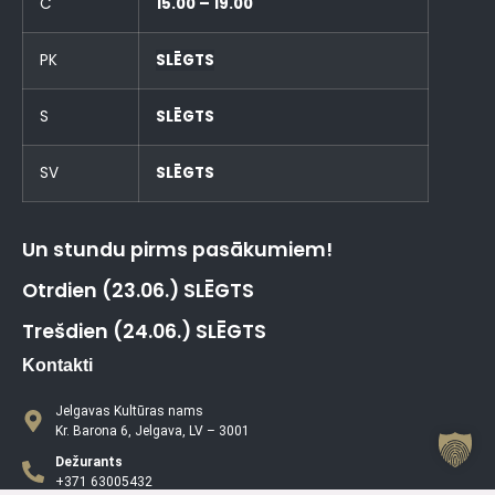
C
15.00 – 19.00
PK
SLĒGTS
S
SLĒGTS
SV
SLĒGTS
Un stundu pirms pasākumiem!
Otrdien (23.06.) SLĒGTS
Trešdien (24.06.) SLĒGTS
Kontakti
Jelgavas Kultūras nams
Kr. Barona 6, Jelgava, LV – 3001
Dežurants
+371 63005432