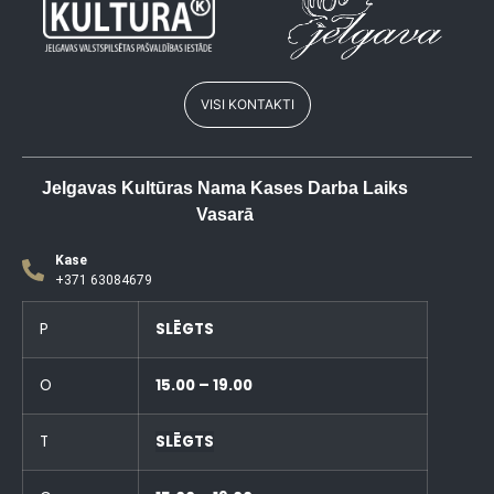
VISI KONTAKTI
Jelgavas Kultūras Nama Kases Darba Laiks
Vasarā
Kase
+371 63084679
P
SLĒGTS
O
15.00 – 19.00
T
SLĒGTS