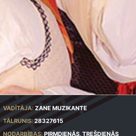
VADĪTĀJA:
ZANE MUZIKANTE
TĀLRUNIS:
28327615
NODARBĪBAS:
PIRMDIENĀS, TREŠDIENĀS