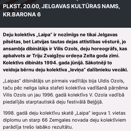
PLKST. 20.00, JELGAVAS KULTŪRAS NAMS,
KR.BARONA 6
Deju kolektīvs „Laipa” ir nozīmīgs ne tikai Jelgavas
pilsētas, bet Latvijas tautas dejas attīstības vēsturē, jo
ansambļa dibinātājs ir Vilis Ozols, deju horeogrāfs, kas
apbalvots ar Triju Zvaigžņu ordeņa Zelta goda zīmi.
Kolektīvs dibināts 1994. gada jūnijā. Sākotnēji to
veidoja bērnu deju kolektīva „Ieviņa” dalībnieku vecāki.
„Laipas” dibinātājs un pirmais vadītājs bija Uldis Ozols,
taču pēc neilga laika stafeti kolektīva vadīšanā pārņēma
Vilis Ozols un jau 1996. gadā kolektīvs V. Ozola vadībā
piedalījās starptautiskā deju festivālā Beļģijā.
1998. gadā deju kolektīvu skatē „Laipa” ieguva 1. vietas
diplomu un starp 66 Zemgales novada deju kolektīviem
parādīja trešo labāko rezultātu.