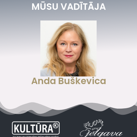
MŪSU VADĪTĀJA
Anda Buškevica