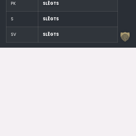
PK
SLĒGTS
S
SLĒGTS
SV
SLĒGTS
Un stundu pirms pasākumiem!
Otrdien (23.06.) SLĒGTS
Trešdien (24.06.) SLĒGTS
Kontakti
Jelgavas Kultūras nams
Kr. Barona 6, Jelgava, LV – 3001
Dežurants
+371 63005432
Jelgavas Kultūras Nama Darba Laiks