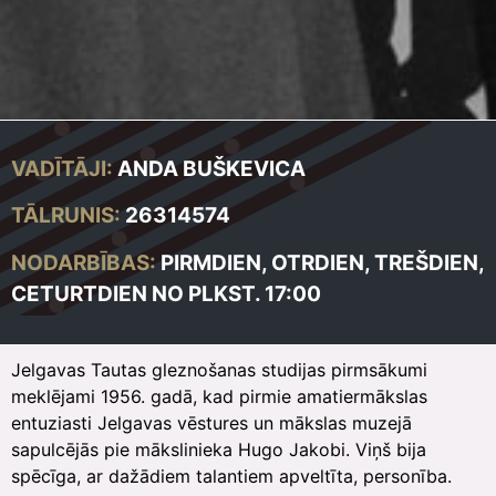
VADĪTĀJI:
ANDA BUŠKEVICA
TĀLRUNIS:
26314574
NODARBĪBAS:
PIRMDIEN, OTRDIEN, TREŠDIEN,
CETURTDIEN NO PLKST. 17:00
Jelgavas Tautas gleznošanas studijas pirmsākumi
meklējami 1956. gadā, kad pirmie amatiermākslas
entuziasti Jelgavas vēstures un mākslas muzejā
sapulcējās pie mākslinieka Hugo Jakobi. Viņš bija
spēcīga, ar dažādiem talantiem apveltīta, personība.