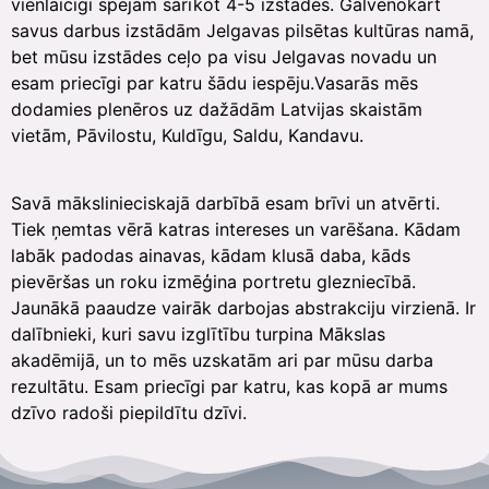
vienlaicīgi spējam sarīkot 4-5 izstādes. Galvenokārt
savus darbus izstādām Jelgavas pilsētas kultūras namā,
bet mūsu izstādes ceļo pa visu Jelgavas novadu un
esam priecīgi par katru šādu iespēju.Vasarās mēs
dodamies plenēros uz dažādām Latvijas skaistām
vietām, Pāvilostu, Kuldīgu, Saldu, Kandavu.
Savā mākslinieciskajā darbībā esam brīvi un atvērti.
Tiek ņemtas vērā katras intereses un varēšana. Kādam
labāk padodas ainavas, kādam klusā daba, kāds
pievēršas un roku izmēģina portretu glezniecībā.
Jaunākā paaudze vairāk darbojas abstrakciju virzienā. Ir
dalībnieki, kuri savu izglītību turpina Mākslas
akadēmijā, un to mēs uzskatām ari par mūsu darba
rezultātu. Esam priecīgi par katru, kas kopā ar mums
dzīvo radoši piepildītu dzīvi.