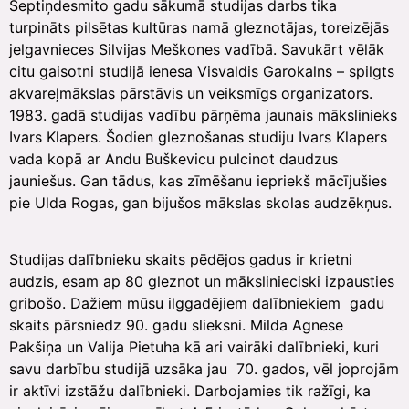
Septiņdesmito gadu sākumā studijas darbs tika
turpināts pilsētas kultūras namā gleznotājas, toreizējās
jelgavnieces Silvijas Meškones vadībā. Savukārt vēlāk
citu gaisotni studijā ienesa Visvaldis Garokalns – spilgts
akvareļmākslas pārstāvis un veiksmīgs organizators.
1983. gadā studijas vadību pārņēma jaunais mākslinieks
Ivars Klapers. Šodien gleznošanas studiju Ivars Klapers
vada kopā ar Andu Buškevicu pulcinot daudzus
jauniešus. Gan tādus, kas zīmēšanu iepriekš mācījušies
pie Ulda Rogas, gan bijušos mākslas skolas audzēkņus.
Studijas dalībnieku skaits pēdējos gadus ir krietni
audzis, esam ap 80 gleznot un mākslinieciski izpausties
gribošo. Dažiem mūsu ilggadējiem dalībniekiem gadu
skaits pārsniedz 90. gadu slieksni. Milda Agnese
Pakšiņa un Valija Pietuha kā ari vairāki dalībnieki, kuri
savu darbību studijā uzsāka jau 70. gados, vēl joprojām
ir aktīvi izstāžu dalībnieki. Darbojamies tik ražīgi, ka