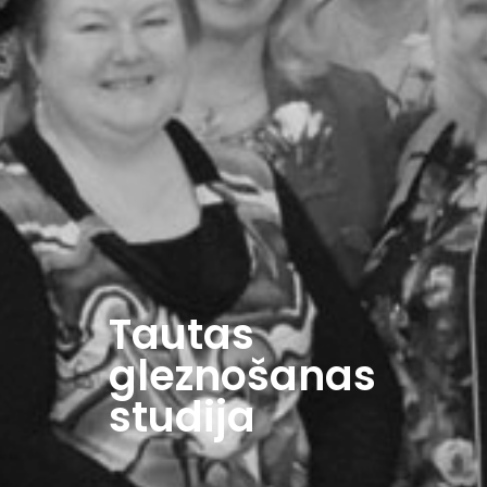
Tautas
gleznošanas
studija