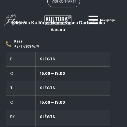
VISI KONTAKTI
Navigācija
Jelgavas Kultūras Nama Kases Darba Laiks
Vasarā
Kase
+371 63084679
P
SLĒGTS
O
15.00 – 19.00
T
SLĒGTS
C
15.00 – 19.00
PK
SLĒGTS