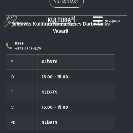
VISI KONTAKTI
Navigācija
Jelgavas Kultūras Nama Kases Darba Laiks
Vasarā
Kase
+371 63084679
P
SLĒGTS
O
15.00 – 19.00
T
SLĒGTS
C
15.00 – 19.00
PK
SLĒGTS