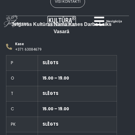
VISI KONTAKTI
Navigācija
Jelgavas Kultūras Nama Kases Darba Laiks
Vasarā
Kase
+371 63084679
P
SLĒGTS
O
15.00 – 19.00
T
SLĒGTS
C
15.00 – 19.00
PK
SLĒGTS