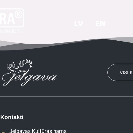
LV
EN
VISI 
Kontakti
Jelgavas Kultūras nams