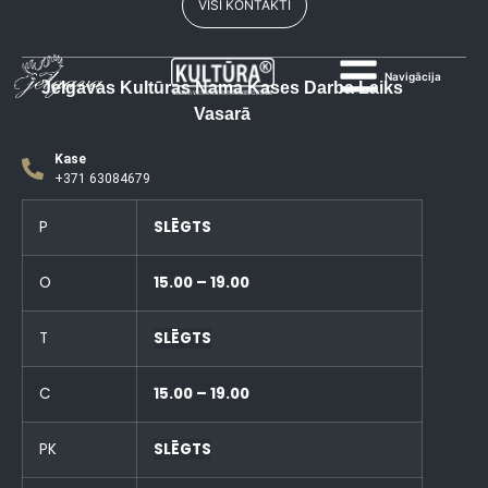
VISI KONTAKTI
Navigācija
Jelgavas Kultūras Nama Kases Darba Laiks
Vasarā
Kase
+371 63084679
P
SLĒGTS
O
15.00 – 19.00
T
SLĒGTS
C
15.00 – 19.00
PK
SLĒGTS