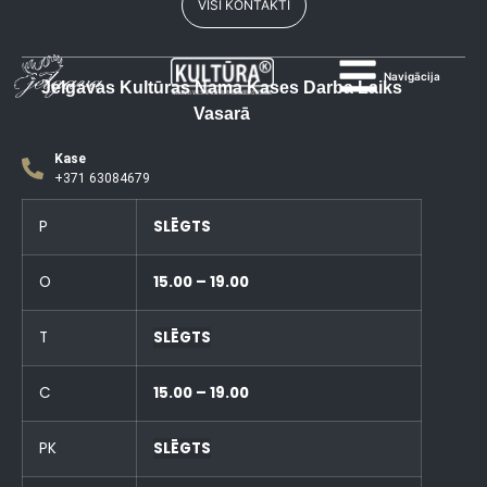
VISI KONTAKTI
Navigācija
Jelgavas Kultūras Nama Kases Darba Laiks
Vasarā
Kase
+371 63084679
P
SLĒGTS
O
15.00 – 19.00
T
SLĒGTS
C
15.00 – 19.00
PK
SLĒGTS