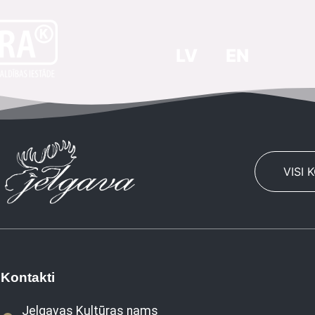
LV
EN
VISI 
Kontakti
Jelgavas Kultūras nams