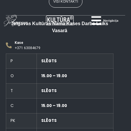
VISI KONTAKTI
Navigācija
Jelgavas Kultūras Nama Kases Darba Laiks
Vasarā
Kase
+371 63084679
P
SLĒGTS
O
15.00 – 19.00
T
SLĒGTS
C
15.00 – 19.00
PK
SLĒGTS