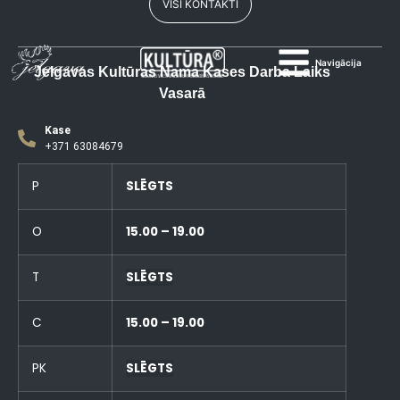
VISI KONTAKTI
Navigācija
Jelgavas Kultūras Nama Kases Darba Laiks
Vasarā
Kase
+371 63084679
P
SLĒGTS
O
15.00 – 19.00
T
SLĒGTS
C
15.00 – 19.00
PK
SLĒGTS