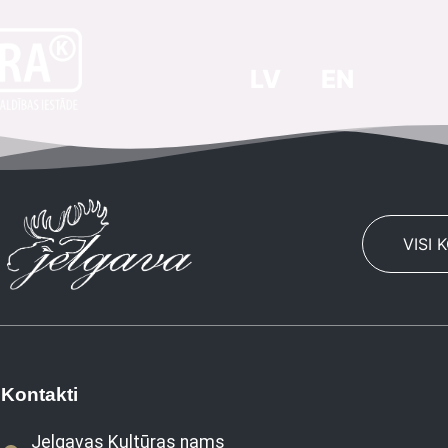
LV
EN
VISI 
Kontakti
Jelgavas Kultūras nams