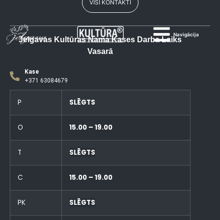
VISI KONTAKTI
Navigācija
Jelgavas Kultūras Nama Kases Darba Laiks
Vasarā
Kase
+371 63084679
P
SLĒGTS
O
15.00 – 19.00
T
SLĒGTS
C
15.00 – 19.00
PK
SLĒGTS