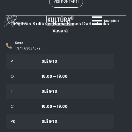
VISI KONTAKTI
Navigācija
Jelgavas Kultūras Nama Kases Darba Laiks
Vasarā
Kase
+371 63084679
P
SLĒGTS
O
15.00 – 19.00
T
SLĒGTS
C
15.00 – 19.00
PK
SLĒGTS