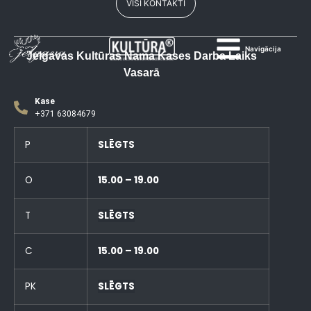
VISI KONTAKTI
Navigācija
Jelgavas Kultūras Nama Kases Darba Laiks
Vasarā
Kase
+371 63084679
P
SLĒGTS
O
15.00 – 19.00
T
SLĒGTS
C
15.00 – 19.00
PK
SLĒGTS