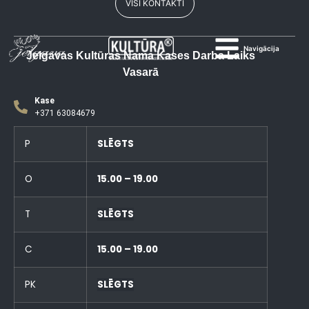
VISI KONTAKTI
Navigācija
Jelgavas Kultūras Nama Kases Darba Laiks
Vasarā
Kase
+371 63084679
P
SLĒGTS
O
15.00 – 19.00
T
SLĒGTS
C
15.00 – 19.00
PK
SLĒGTS