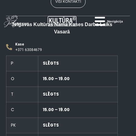
VISI KONTAKTI
Navigācija
Jelgavas Kultūras Nama Kases Darba Laiks
Vasarā
Kase
+371 63084679
P
SLĒGTS
O
15.00 – 19.00
T
SLĒGTS
C
15.00 – 19.00
PK
SLĒGTS