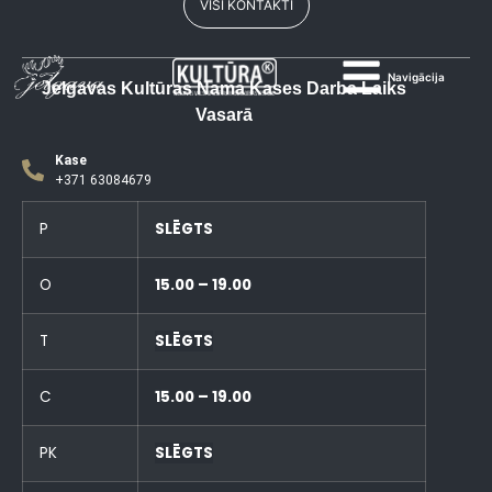
VISI KONTAKTI
Navigācija
Jelgavas Kultūras Nama Kases Darba Laiks
Vasarā
Kase
+371 63084679
P
SLĒGTS
O
15.00 – 19.00
T
SLĒGTS
C
15.00 – 19.00
PK
SLĒGTS