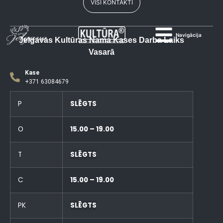
VISI KONTAKTI
Navigācija
Jelgavas Kultūras Nama Kases Darba Laiks
Vasarā
Kase
+371 63084679
P
SLĒGTS
O
15.00 – 19.00
T
SLĒGTS
C
15.00 – 19.00
PK
SLĒGTS