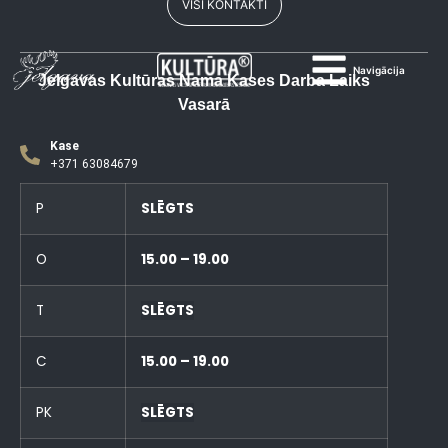
VISI KONTAKTI
Navigācija
Jelgavas Kultūras Nama Kases Darba Laiks
Vasarā
Kase
+371 63084679
P
SLĒGTS
O
15.00 – 19.00
T
SLĒGTS
C
15.00 – 19.00
PK
SLĒGTS