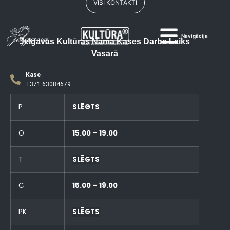
VISI KONTAKTI
Navigācija
Jelgavas Kultūras Nama Kases Darba Laiks
Vasarā
Kase
+371 63084679
P
SLĒGTS
O
15.00 – 19.00
T
SLĒGTS
C
15.00 – 19.00
PK
SLĒGTS