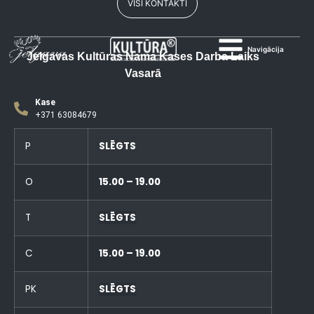
VISI KONTAKTI
Navigācija
Jelgavas Kultūras Nama Kases Darba Laiks
Vasarā
Kase
+371 63084679
P
SLĒGTS
O
15.00 – 19.00
T
SLĒGTS
C
15.00 – 19.00
PK
SLĒGTS