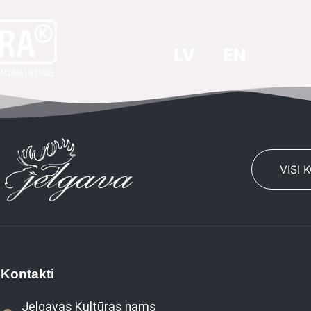
LV
EN
VISI 
Kontakti
Jelgavas Kultūras nams