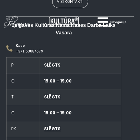
VISI KONTAKTI
Navigācija
Jelgavas Kultūras Nama Kases Darba Laiks
Vasarā
Kase
+371 63084679
P
SLĒGTS
O
15.00 – 19.00
T
SLĒGTS
C
15.00 – 19.00
PK
SLĒGTS