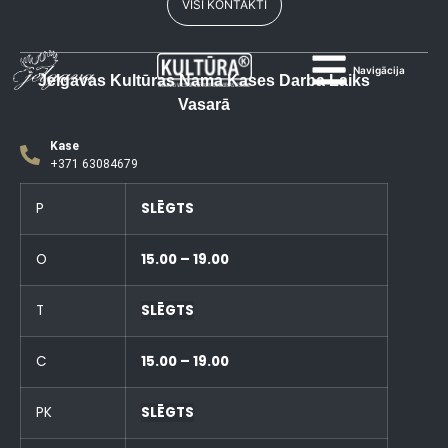
VISI KONTAKTI
Navigācija
Jelgavas Kultūras Nama Kases Darba Laiks
Vasarā
Kase
+371 63084679
P
SLĒGTS
O
15.00 – 19.00
T
SLĒGTS
C
15.00 – 19.00
PK
SLĒGTS