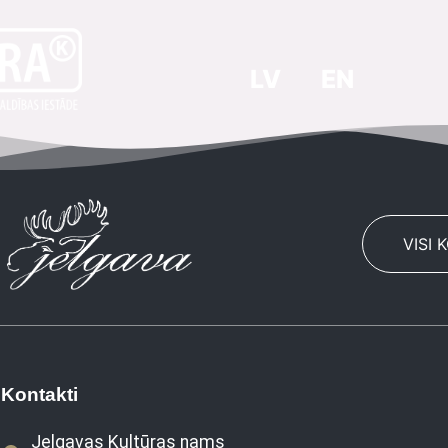
LV
EN
VISI 
Kontakti
Jelgavas Kultūras nams