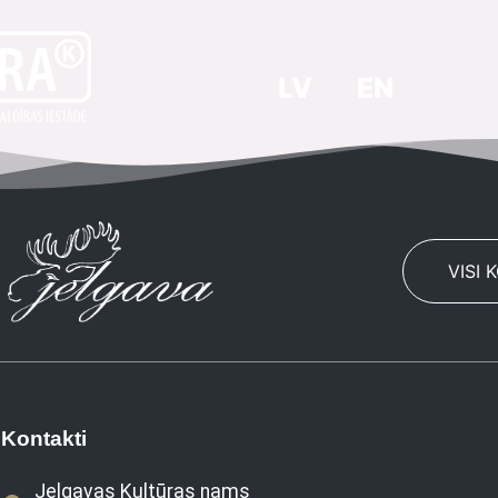
LV
EN
VISI 
Kontakti
Jelgavas Kultūras nams