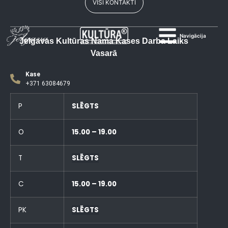
VISI KONTAKTI
Navigācija
Jelgavas Kultūras Nama Kases Darba Laiks
Vasarā
Kase
+371 63084679
P
SLĒGTS
O
15.00 – 19.00
T
SLĒGTS
C
15.00 – 19.00
PK
SLĒGTS