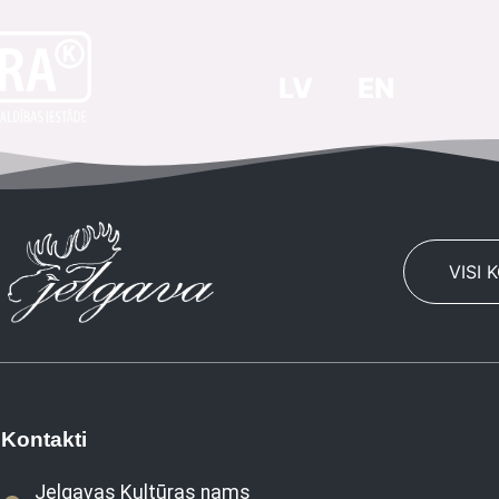
LV
EN
VISI 
Kontakti
Jelgavas Kultūras nams