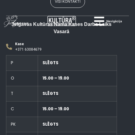
VISI KONTAKTI
Navigācija
Jelgavas Kultūras Nama Kases Darba Laiks
Vasarā
Kase
+371 63084679
P
SLĒGTS
O
15.00 – 19.00
T
SLĒGTS
C
15.00 – 19.00
PK
SLĒGTS