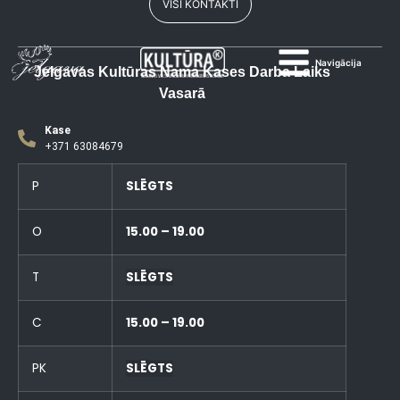
VISI KONTAKTI
Navigācija
Jelgavas Kultūras Nama Kases Darba Laiks
Vasarā
Kase
+371 63084679
P
SLĒGTS
O
15.00 – 19.00
T
SLĒGTS
C
15.00 – 19.00
PK
SLĒGTS