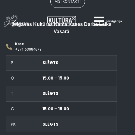
VISI KONTAKTI
Navigācija
Jelgavas Kultūras Nama Kases Darba Laiks
Vasarā
Kase
+371 63084679
P
SLĒGTS
O
15.00 – 19.00
T
SLĒGTS
C
15.00 – 19.00
PK
SLĒGTS