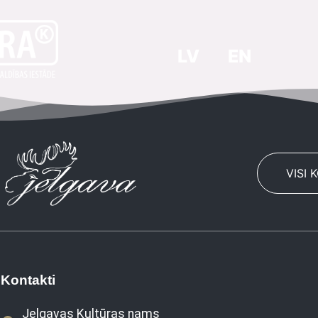
LV
EN
VISI 
Kontakti
Jelgavas Kultūras nams