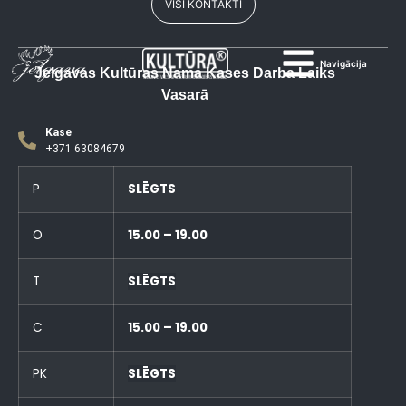
VISI KONTAKTI
Navigācija
Jelgavas Kultūras Nama Kases Darba Laiks
Vasarā
Kase
+371 63084679
P
SLĒGTS
O
15.00 – 19.00
T
SLĒGTS
C
15.00 – 19.00
PK
SLĒGTS