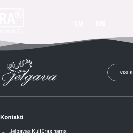
LV
EN
VISI 
Kontakti
Jelgavas Kultūras nams