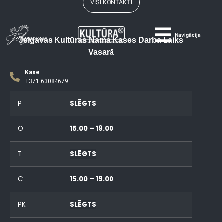
VISI KONTAKTI
Navigācija
Jelgavas Kultūras Nama Kases Darba Laiks
Vasarā
Kase
+371 63084679
P
SLĒGTS
O
15.00 – 19.00
T
SLĒGTS
C
15.00 – 19.00
PK
SLĒGTS