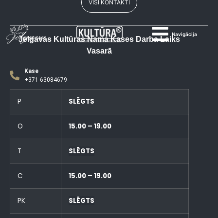
VISI KONTAKTI
Navigācija
Jelgavas Kultūras Nama Kases Darba Laiks
Vasarā
Kase
+371 63084679
P
SLĒGTS
O
15.00 – 19.00
T
SLĒGTS
C
15.00 – 19.00
PK
SLĒGTS