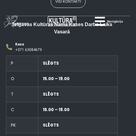
VISI KONTAKTI
Navigācija
Jelgavas Kultūras Nama Kases Darba Laiks
Vasarā
Kase
+371 63084679
P
SLĒGTS
O
15.00 – 19.00
T
SLĒGTS
C
15.00 – 19.00
PK
SLĒGTS