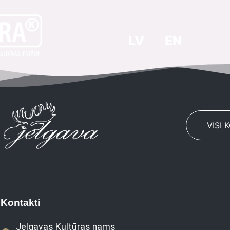
LV
EN
VISI 
Kontakti
Jelgavas Kultūras nams