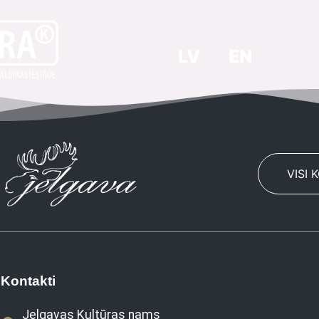
LV
EN
VISI 
Kontakti
Jelgavas Kultūras nams