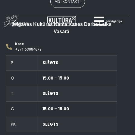
VISI KONTAKTI
Navigācija
Jelgavas Kultūras Nama Kases Darba Laiks
Vasarā
Kase
+371 63084679
P
SLĒGTS
O
15.00 – 19.00
T
SLĒGTS
C
15.00 – 19.00
PK
SLĒGTS