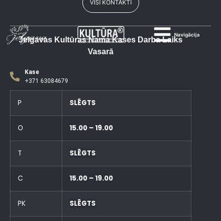
VISI KONTAKTI
Navigācija
Jelgavas Kultūras Nama Kases Darba Laiks
Vasarā
Kase
+371 63084679
P
SLĒGTS
O
15.00 – 19.00
T
SLĒGTS
C
15.00 – 19.00
PK
SLĒGTS