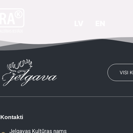
LV
EN
VISI 
Kontakti
Jelgavas Kultūras nams