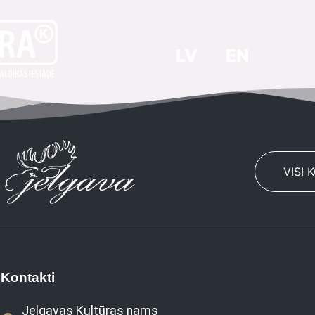
LV
EN
VISI 
Kontakti
Jelgavas Kultūras nams